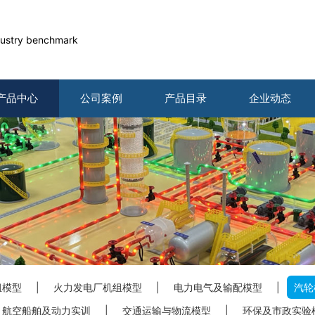
industry benchmark
产品中心
公司案例
产品目录
企业动态
组模型
|
火力发电厂机组模型
|
电力电气及输配模型
|
汽轮
航空船舶及动力实训
|
交通运输与物流模型
|
环保及市政实验