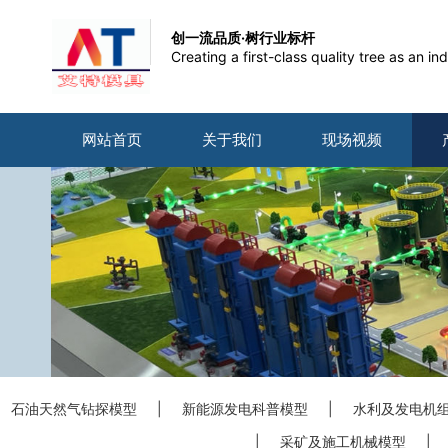
创一流品质·树行业标杆
Creating a first-class quality tree as an 
网站首页
关于我们
现场视频
石油天然气钻探模型
|
新能源发电科普模型
|
水利及发电机
|
采矿及施工机械模型
|