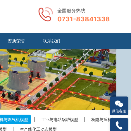
全国服务热线
0731-83841338
资质荣誉
联系我们
微信客服
机与燃气机模型
|
工业与电站锅炉模型
|
桥隧与盾构施工模型
模型
|
生产线化工动态模型