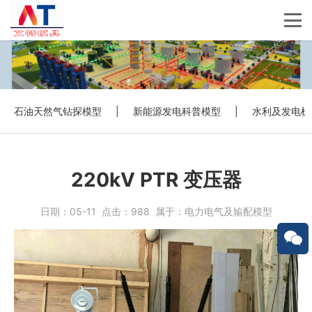
石油天然气钻探模型
|
新能源发电科普模型
|
水利及发电机
220kV PTR 变压器
日期：
05-11
点击：
988
属于：
电力电气及输配模型