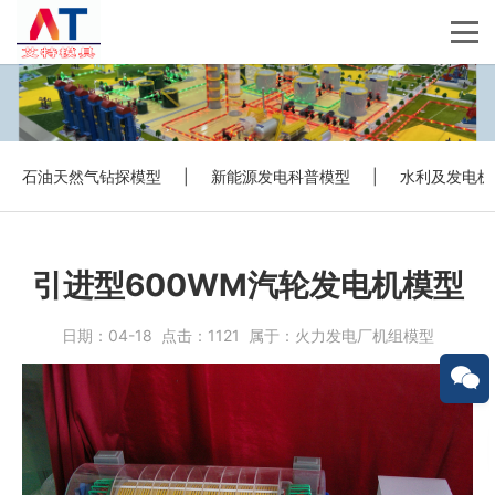
石油天然气钻探模型
|
新能源发电科普模型
|
水利及发电机
引进型600WM汽轮发电机模型
日期：
04-18
点击：
1121
属于：
火力发电厂机组模型